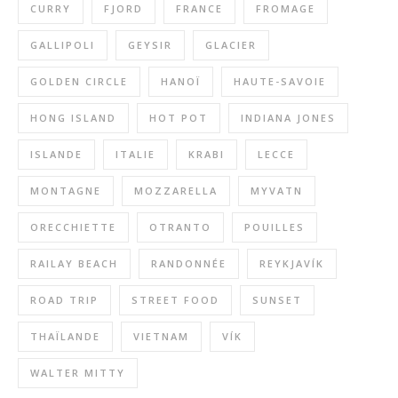
CURRY
FJORD
FRANCE
FROMAGE
GALLIPOLI
GEYSIR
GLACIER
GOLDEN CIRCLE
HANOÏ
HAUTE-SAVOIE
HONG ISLAND
HOT POT
INDIANA JONES
ISLANDE
ITALIE
KRABI
LECCE
MONTAGNE
MOZZARELLA
MYVATN
ORECCHIETTE
OTRANTO
POUILLES
RAILAY BEACH
RANDONNÉE
REYKJAVÍK
ROAD TRIP
STREET FOOD
SUNSET
THAÏLANDE
VIETNAM
VÍK
WALTER MITTY