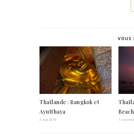
VOUS 
Thaïlande : Bangkok et
Thaïl
Ayutthaya
Beach
2 mai 2019
1 novemb