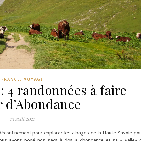
,
FRANCE
VOYAGE
: 4 randonnées à faire
r d’Abondance
13 août 2021
déconfinement pour explorer les alpages de la Haute-Savoie po
 nous avons posé nos sacs à dos à Abondance et sa « Valley 