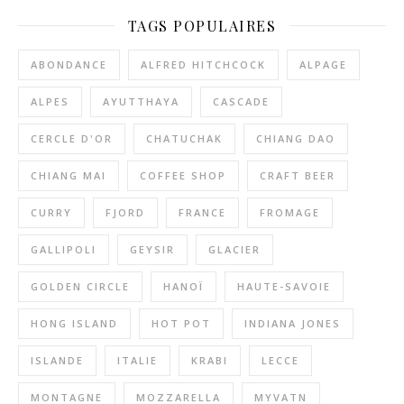
TAGS POPULAIRES
ABONDANCE
ALFRED HITCHCOCK
ALPAGE
ALPES
AYUTTHAYA
CASCADE
CERCLE D'OR
CHATUCHAK
CHIANG DAO
CHIANG MAI
COFFEE SHOP
CRAFT BEER
CURRY
FJORD
FRANCE
FROMAGE
GALLIPOLI
GEYSIR
GLACIER
GOLDEN CIRCLE
HANOÏ
HAUTE-SAVOIE
HONG ISLAND
HOT POT
INDIANA JONES
ISLANDE
ITALIE
KRABI
LECCE
MONTAGNE
MOZZARELLA
MYVATN