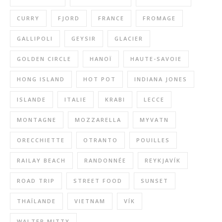
CURRY
FJORD
FRANCE
FROMAGE
GALLIPOLI
GEYSIR
GLACIER
GOLDEN CIRCLE
HANOÏ
HAUTE-SAVOIE
HONG ISLAND
HOT POT
INDIANA JONES
ISLANDE
ITALIE
KRABI
LECCE
MONTAGNE
MOZZARELLA
MYVATN
ORECCHIETTE
OTRANTO
POUILLES
RAILAY BEACH
RANDONNÉE
REYKJAVÍK
ROAD TRIP
STREET FOOD
SUNSET
THAÏLANDE
VIETNAM
VÍK
WALTER MITTY