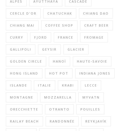
ALPES
AYUTTHAYA
CASCADE
CERCLE D'OR
CHATUCHAK
CHIANG DAO
CHIANG MAI
COFFEE SHOP
CRAFT BEER
CURRY
FJORD
FRANCE
FROMAGE
GALLIPOLI
GEYSIR
GLACIER
GOLDEN CIRCLE
HANOÏ
HAUTE-SAVOIE
HONG ISLAND
HOT POT
INDIANA JONES
ISLANDE
ITALIE
KRABI
LECCE
MONTAGNE
MOZZARELLA
MYVATN
ORECCHIETTE
OTRANTO
POUILLES
RAILAY BEACH
RANDONNÉE
REYKJAVÍK