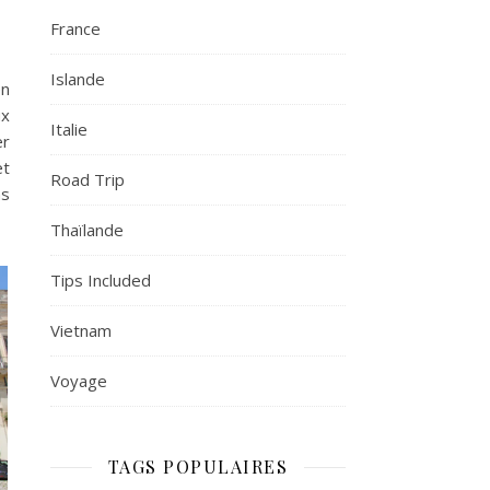
France
Islande
en
ux
Italie
er
et
Road Trip
ns
Thaïlande
Tips Included
Vietnam
Voyage
TAGS POPULAIRES