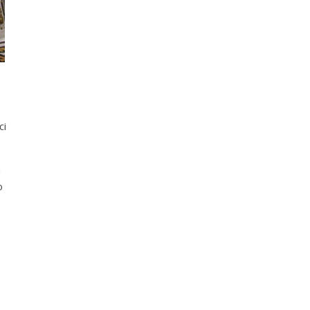
ci
n
o