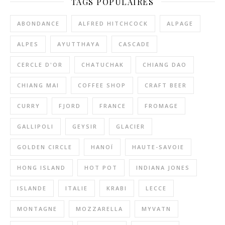
TAGS POPULAIRES
ABONDANCE
ALFRED HITCHCOCK
ALPAGE
ALPES
AYUTTHAYA
CASCADE
CERCLE D'OR
CHATUCHAK
CHIANG DAO
CHIANG MAI
COFFEE SHOP
CRAFT BEER
CURRY
FJORD
FRANCE
FROMAGE
GALLIPOLI
GEYSIR
GLACIER
GOLDEN CIRCLE
HANOÏ
HAUTE-SAVOIE
HONG ISLAND
HOT POT
INDIANA JONES
ISLANDE
ITALIE
KRABI
LECCE
MONTAGNE
MOZZARELLA
MYVATN