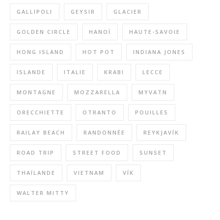
GALLIPOLI
GEYSIR
GLACIER
GOLDEN CIRCLE
HANOÏ
HAUTE-SAVOIE
HONG ISLAND
HOT POT
INDIANA JONES
ISLANDE
ITALIE
KRABI
LECCE
MONTAGNE
MOZZARELLA
MYVATN
ORECCHIETTE
OTRANTO
POUILLES
RAILAY BEACH
RANDONNÉE
REYKJAVÍK
ROAD TRIP
STREET FOOD
SUNSET
THAÏLANDE
VIETNAM
VÍK
WALTER MITTY