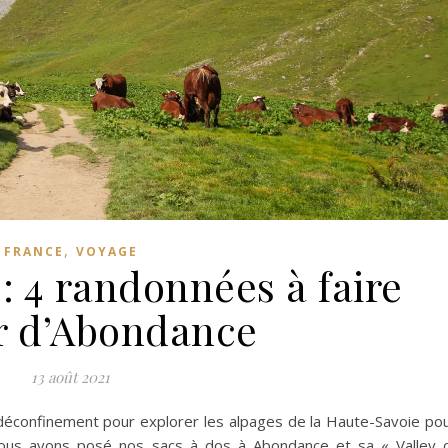
,
FRANCE
VOYAGE
: 4 randonnées à faire
r d’Abondance
13 août 2021
déconfinement pour explorer les alpages de la Haute-Savoie po
 nous avons posé nos sacs à dos à Abondance et sa « Valley 