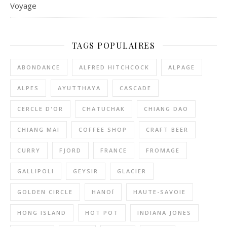
Voyage
TAGS POPULAIRES
ABONDANCE
ALFRED HITCHCOCK
ALPAGE
ALPES
AYUTTHAYA
CASCADE
CERCLE D'OR
CHATUCHAK
CHIANG DAO
CHIANG MAI
COFFEE SHOP
CRAFT BEER
CURRY
FJORD
FRANCE
FROMAGE
GALLIPOLI
GEYSIR
GLACIER
GOLDEN CIRCLE
HANOÏ
HAUTE-SAVOIE
HONG ISLAND
HOT POT
INDIANA JONES