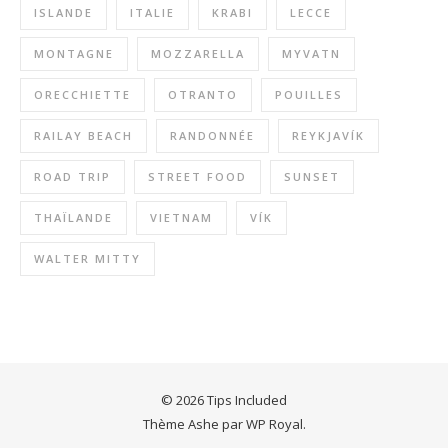
ISLANDE
ITALIE
KRABI
LECCE
MONTAGNE
MOZZARELLA
MYVATN
ORECCHIETTE
OTRANTO
POUILLES
RAILAY BEACH
RANDONNÉE
REYKJAVÍK
ROAD TRIP
STREET FOOD
SUNSET
THAÏLANDE
VIETNAM
VÍK
WALTER MITTY
© 2026 Tips Included
Thème Ashe par
WP Royal
.