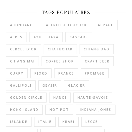
TAGS POPULAIRES
ABONDANCE
ALFRED HITCHCOCK
ALPAGE
ALPES
AYUTTHAYA
CASCADE
CERCLE D'OR
CHATUCHAK
CHIANG DAO
CHIANG MAI
COFFEE SHOP
CRAFT BEER
CURRY
FJORD
FRANCE
FROMAGE
GALLIPOLI
GEYSIR
GLACIER
GOLDEN CIRCLE
HANOÏ
HAUTE-SAVOIE
HONG ISLAND
HOT POT
INDIANA JONES
ISLANDE
ITALIE
KRABI
LECCE