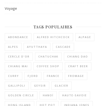
Voyage
TAGS POPULAIRES
ABONDANCE
ALFRED HITCHCOCK
ALPAGE
ALPES
AYUTTHAYA
CASCADE
CERCLE D'OR
CHATUCHAK
CHIANG DAO
CHIANG MAI
COFFEE SHOP
CRAFT BEER
CURRY
FJORD
FRANCE
FROMAGE
GALLIPOLI
GEYSIR
GLACIER
GOLDEN CIRCLE
HANOÏ
HAUTE-SAVOIE
HONG ISLAND
HOT POT
INDIANA JONES