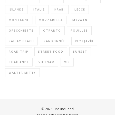
ISLANDE
ITALIE
KRABI
LECCE
MONTAGNE
MOZZARELLA
MYVATN
ORECCHIETTE
OTRANTO
POUILLES
RAILAY BEACH
RANDONNÉE
REYKJAVÍK
ROAD TRIP
STREET FOOD
SUNSET
THAÏLANDE
VIETNAM
VÍK
WALTER MITTY
© 2026 Tips Included
Thème Ashe par
WP Royal
.