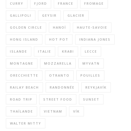
CURRY
FJORD
FRANCE
FROMAGE
GALLIPOLI
GEYSIR
GLACIER
GOLDEN CIRCLE
HANOÏ
HAUTE-SAVOIE
HONG ISLAND
HOT POT
INDIANA JONES
ISLANDE
ITALIE
KRABI
LECCE
MONTAGNE
MOZZARELLA
MYVATN
ORECCHIETTE
OTRANTO
POUILLES
RAILAY BEACH
RANDONNÉE
REYKJAVÍK
ROAD TRIP
STREET FOOD
SUNSET
THAÏLANDE
VIETNAM
VÍK
WALTER MITTY