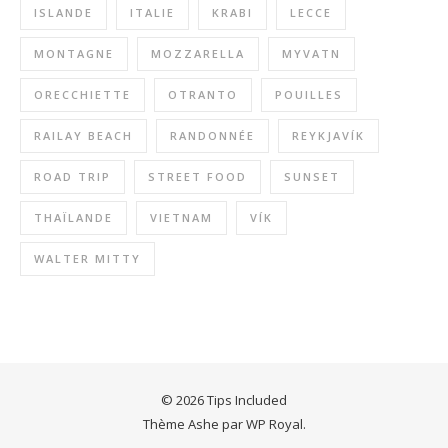
ISLANDE
ITALIE
KRABI
LECCE
MONTAGNE
MOZZARELLA
MYVATN
ORECCHIETTE
OTRANTO
POUILLES
RAILAY BEACH
RANDONNÉE
REYKJAVÍK
ROAD TRIP
STREET FOOD
SUNSET
THAÏLANDE
VIETNAM
VÍK
WALTER MITTY
© 2026 Tips Included
Thème Ashe par
WP Royal
.