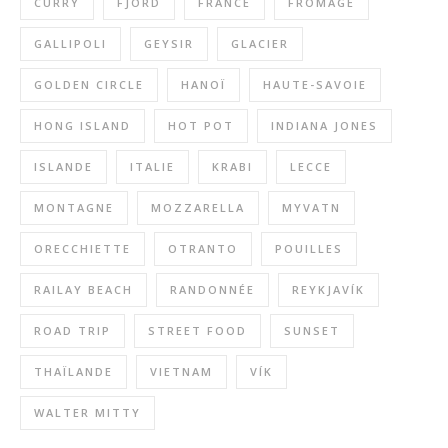
CURRY
FJORD
FRANCE
FROMAGE
GALLIPOLI
GEYSIR
GLACIER
GOLDEN CIRCLE
HANOÏ
HAUTE-SAVOIE
HONG ISLAND
HOT POT
INDIANA JONES
ISLANDE
ITALIE
KRABI
LECCE
MONTAGNE
MOZZARELLA
MYVATN
ORECCHIETTE
OTRANTO
POUILLES
RAILAY BEACH
RANDONNÉE
REYKJAVÍK
ROAD TRIP
STREET FOOD
SUNSET
THAÏLANDE
VIETNAM
VÍK
WALTER MITTY