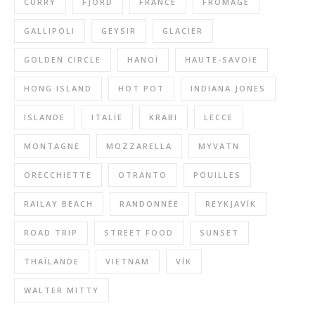
CURRY
FJORD
FRANCE
FROMAGE
GALLIPOLI
GEYSIR
GLACIER
GOLDEN CIRCLE
HANOÏ
HAUTE-SAVOIE
HONG ISLAND
HOT POT
INDIANA JONES
ISLANDE
ITALIE
KRABI
LECCE
MONTAGNE
MOZZARELLA
MYVATN
ORECCHIETTE
OTRANTO
POUILLES
RAILAY BEACH
RANDONNÉE
REYKJAVÍK
ROAD TRIP
STREET FOOD
SUNSET
THAÏLANDE
VIETNAM
VÍK
WALTER MITTY