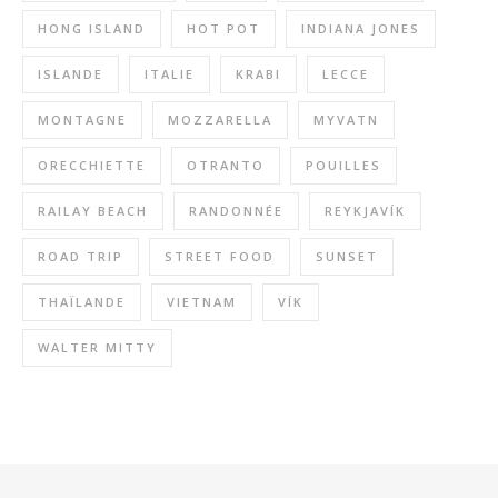
HONG ISLAND
HOT POT
INDIANA JONES
ISLANDE
ITALIE
KRABI
LECCE
MONTAGNE
MOZZARELLA
MYVATN
ORECCHIETTE
OTRANTO
POUILLES
RAILAY BEACH
RANDONNÉE
REYKJAVÍK
ROAD TRIP
STREET FOOD
SUNSET
THAÏLANDE
VIETNAM
VÍK
WALTER MITTY