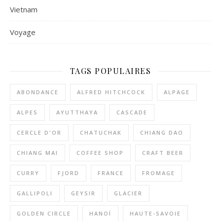
Vietnam
Voyage
TAGS POPULAIRES
ABONDANCE
ALFRED HITCHCOCK
ALPAGE
ALPES
AYUTTHAYA
CASCADE
CERCLE D'OR
CHATUCHAK
CHIANG DAO
CHIANG MAI
COFFEE SHOP
CRAFT BEER
CURRY
FJORD
FRANCE
FROMAGE
GALLIPOLI
GEYSIR
GLACIER
GOLDEN CIRCLE
HANOÏ
HAUTE-SAVOIE