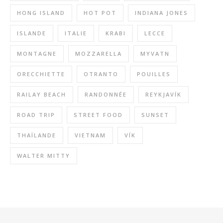
HONG ISLAND
HOT POT
INDIANA JONES
ISLANDE
ITALIE
KRABI
LECCE
MONTAGNE
MOZZARELLA
MYVATN
ORECCHIETTE
OTRANTO
POUILLES
RAILAY BEACH
RANDONNÉE
REYKJAVÍK
ROAD TRIP
STREET FOOD
SUNSET
THAÏLANDE
VIETNAM
VÍK
WALTER MITTY