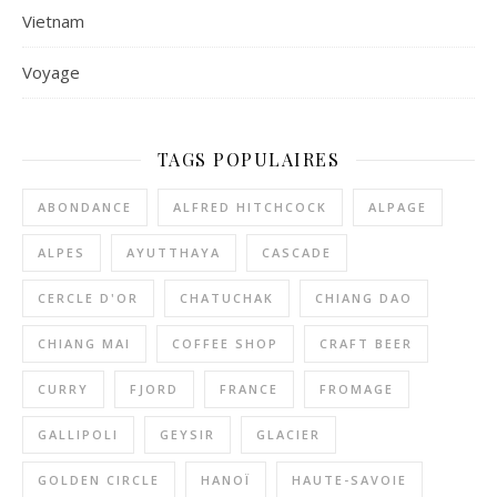
Vietnam
Voyage
TAGS POPULAIRES
ABONDANCE
ALFRED HITCHCOCK
ALPAGE
ALPES
AYUTTHAYA
CASCADE
CERCLE D'OR
CHATUCHAK
CHIANG DAO
CHIANG MAI
COFFEE SHOP
CRAFT BEER
CURRY
FJORD
FRANCE
FROMAGE
GALLIPOLI
GEYSIR
GLACIER
GOLDEN CIRCLE
HANOÏ
HAUTE-SAVOIE