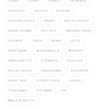
CURRY
FJORD
FRANCE
FROMAGE
GALLIPOLI
GEYSIR
GLACIER
GOLDEN CIRCLE
HANOÏ
HAUTE-SAVOIE
HONG ISLAND
HOT POT
INDIANA JONES
ISLANDE
ITALIE
KRABI
LECCE
MONTAGNE
MOZZARELLA
MYVATN
ORECCHIETTE
OTRANTO
POUILLES
RAILAY BEACH
RANDONNÉE
REYKJAVÍK
ROAD TRIP
STREET FOOD
SUNSET
THAÏLANDE
VIETNAM
VÍK
WALTER MITTY