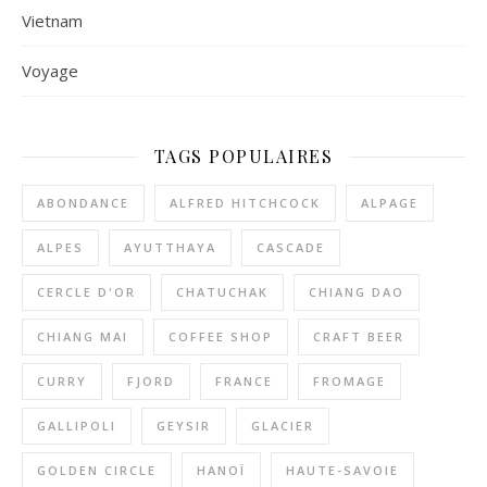
Vietnam
Voyage
TAGS POPULAIRES
ABONDANCE
ALFRED HITCHCOCK
ALPAGE
ALPES
AYUTTHAYA
CASCADE
CERCLE D'OR
CHATUCHAK
CHIANG DAO
CHIANG MAI
COFFEE SHOP
CRAFT BEER
CURRY
FJORD
FRANCE
FROMAGE
GALLIPOLI
GEYSIR
GLACIER
GOLDEN CIRCLE
HANOÏ
HAUTE-SAVOIE