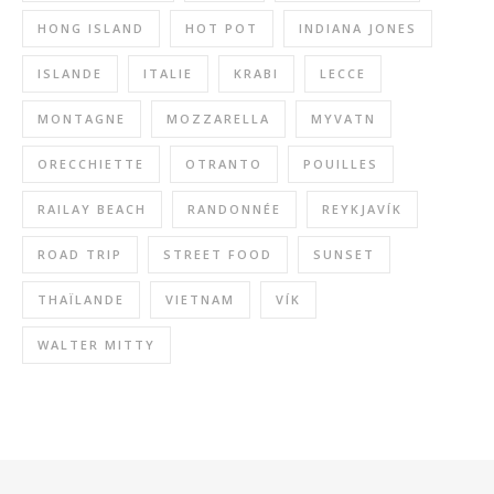
HONG ISLAND
HOT POT
INDIANA JONES
ISLANDE
ITALIE
KRABI
LECCE
MONTAGNE
MOZZARELLA
MYVATN
ORECCHIETTE
OTRANTO
POUILLES
RAILAY BEACH
RANDONNÉE
REYKJAVÍK
ROAD TRIP
STREET FOOD
SUNSET
THAÏLANDE
VIETNAM
VÍK
WALTER MITTY