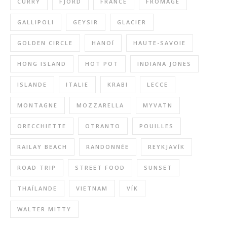
CURRY
FJORD
FRANCE
FROMAGE
GALLIPOLI
GEYSIR
GLACIER
GOLDEN CIRCLE
HANOÏ
HAUTE-SAVOIE
HONG ISLAND
HOT POT
INDIANA JONES
ISLANDE
ITALIE
KRABI
LECCE
MONTAGNE
MOZZARELLA
MYVATN
ORECCHIETTE
OTRANTO
POUILLES
RAILAY BEACH
RANDONNÉE
REYKJAVÍK
ROAD TRIP
STREET FOOD
SUNSET
THAÏLANDE
VIETNAM
VÍK
WALTER MITTY