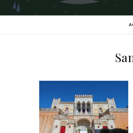
A
San