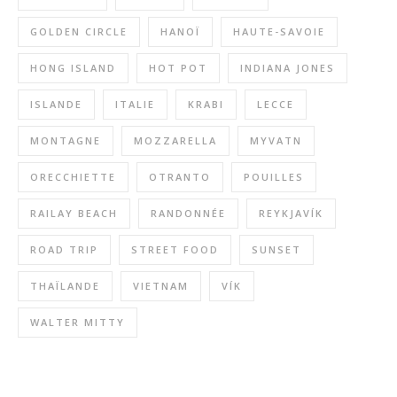
GOLDEN CIRCLE
HANOÏ
HAUTE-SAVOIE
HONG ISLAND
HOT POT
INDIANA JONES
ISLANDE
ITALIE
KRABI
LECCE
MONTAGNE
MOZZARELLA
MYVATN
ORECCHIETTE
OTRANTO
POUILLES
RAILAY BEACH
RANDONNÉE
REYKJAVÍK
ROAD TRIP
STREET FOOD
SUNSET
THAÏLANDE
VIETNAM
VÍK
WALTER MITTY