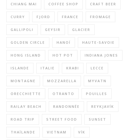
CHIANG MAI
COFFEE SHOP
CRAFT BEER
CURRY
FJORD
FRANCE
FROMAGE
GALLIPOLI
GEYSIR
GLACIER
GOLDEN CIRCLE
HANOÏ
HAUTE-SAVOIE
HONG ISLAND
HOT POT
INDIANA JONES
ISLANDE
ITALIE
KRABI
LECCE
MONTAGNE
MOZZARELLA
MYVATN
ORECCHIETTE
OTRANTO
POUILLES
RAILAY BEACH
RANDONNÉE
REYKJAVÍK
ROAD TRIP
STREET FOOD
SUNSET
THAÏLANDE
VIETNAM
VÍK