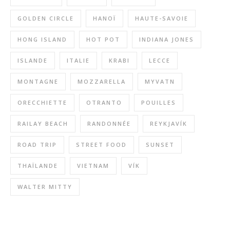
GOLDEN CIRCLE
HANOÏ
HAUTE-SAVOIE
HONG ISLAND
HOT POT
INDIANA JONES
ISLANDE
ITALIE
KRABI
LECCE
MONTAGNE
MOZZARELLA
MYVATN
ORECCHIETTE
OTRANTO
POUILLES
RAILAY BEACH
RANDONNÉE
REYKJAVÍK
ROAD TRIP
STREET FOOD
SUNSET
THAÏLANDE
VIETNAM
VÍK
WALTER MITTY