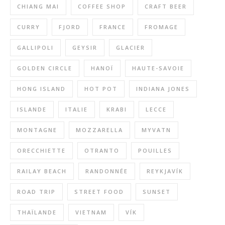
CHIANG MAI
COFFEE SHOP
CRAFT BEER
CURRY
FJORD
FRANCE
FROMAGE
GALLIPOLI
GEYSIR
GLACIER
GOLDEN CIRCLE
HANOÏ
HAUTE-SAVOIE
HONG ISLAND
HOT POT
INDIANA JONES
ISLANDE
ITALIE
KRABI
LECCE
MONTAGNE
MOZZARELLA
MYVATN
ORECCHIETTE
OTRANTO
POUILLES
RAILAY BEACH
RANDONNÉE
REYKJAVÍK
ROAD TRIP
STREET FOOD
SUNSET
THAÏLANDE
VIETNAM
VÍK