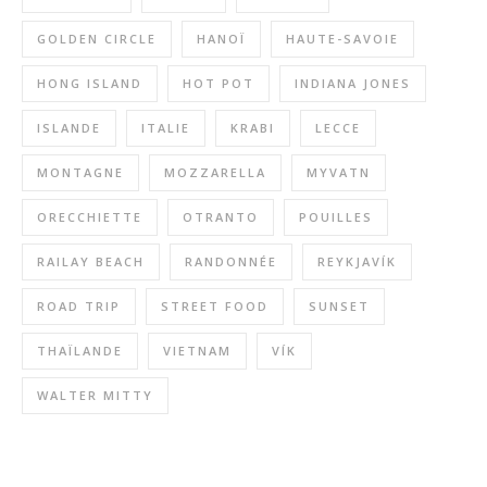
GOLDEN CIRCLE
HANOÏ
HAUTE-SAVOIE
HONG ISLAND
HOT POT
INDIANA JONES
ISLANDE
ITALIE
KRABI
LECCE
MONTAGNE
MOZZARELLA
MYVATN
ORECCHIETTE
OTRANTO
POUILLES
RAILAY BEACH
RANDONNÉE
REYKJAVÍK
ROAD TRIP
STREET FOOD
SUNSET
THAÏLANDE
VIETNAM
VÍK
WALTER MITTY