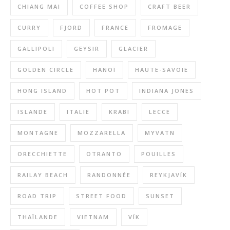
CHIANG MAI
COFFEE SHOP
CRAFT BEER
CURRY
FJORD
FRANCE
FROMAGE
GALLIPOLI
GEYSIR
GLACIER
GOLDEN CIRCLE
HANOÏ
HAUTE-SAVOIE
HONG ISLAND
HOT POT
INDIANA JONES
ISLANDE
ITALIE
KRABI
LECCE
MONTAGNE
MOZZARELLA
MYVATN
ORECCHIETTE
OTRANTO
POUILLES
RAILAY BEACH
RANDONNÉE
REYKJAVÍK
ROAD TRIP
STREET FOOD
SUNSET
THAÏLANDE
VIETNAM
VÍK