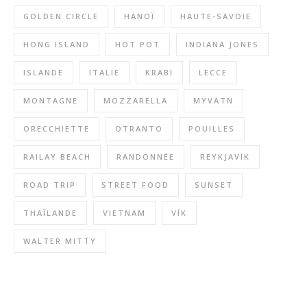
GOLDEN CIRCLE
HANOÏ
HAUTE-SAVOIE
HONG ISLAND
HOT POT
INDIANA JONES
ISLANDE
ITALIE
KRABI
LECCE
MONTAGNE
MOZZARELLA
MYVATN
ORECCHIETTE
OTRANTO
POUILLES
RAILAY BEACH
RANDONNÉE
REYKJAVÍK
ROAD TRIP
STREET FOOD
SUNSET
THAÏLANDE
VIETNAM
VÍK
WALTER MITTY