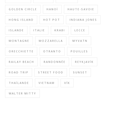
GOLDEN CIRCLE
HANOÏ
HAUTE-SAVOIE
HONG ISLAND
HOT POT
INDIANA JONES
ISLANDE
ITALIE
KRABI
LECCE
MONTAGNE
MOZZARELLA
MYVATN
ORECCHIETTE
OTRANTO
POUILLES
RAILAY BEACH
RANDONNÉE
REYKJAVÍK
ROAD TRIP
STREET FOOD
SUNSET
THAÏLANDE
VIETNAM
VÍK
WALTER MITTY