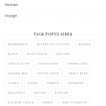
Vietnam
Voyage
TAGS POPULAIRES
ABONDANCE
ALFRED HITCHCOCK
ALPAGE
ALPES
AYUTTHAYA
CASCADE
CERCLE D'OR
CHATUCHAK
CHIANG DAO
CHIANG MAI
COFFEE SHOP
CRAFT BEER
CURRY
FJORD
FRANCE
FROMAGE
GALLIPOLI
GEYSIR
GLACIER
GOLDEN CIRCLE
HANOÏ
HAUTE-SAVOIE