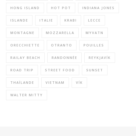
HONG ISLAND
HOT POT
INDIANA JONES
ISLANDE
ITALIE
KRABI
LECCE
MONTAGNE
MOZZARELLA
MYVATN
ORECCHIETTE
OTRANTO
POUILLES
RAILAY BEACH
RANDONNÉE
REYKJAVÍK
ROAD TRIP
STREET FOOD
SUNSET
THAÏLANDE
VIETNAM
VÍK
WALTER MITTY