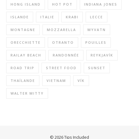
HONG ISLAND
HOT POT
INDIANA JONES
ISLANDE
ITALIE
KRABI
LECCE
MONTAGNE
MOZZARELLA
MYVATN
ORECCHIETTE
OTRANTO
POUILLES
RAILAY BEACH
RANDONNÉE
REYKJAVÍK
ROAD TRIP
STREET FOOD
SUNSET
THAÏLANDE
VIETNAM
VÍK
WALTER MITTY
© 2026 Tips Included