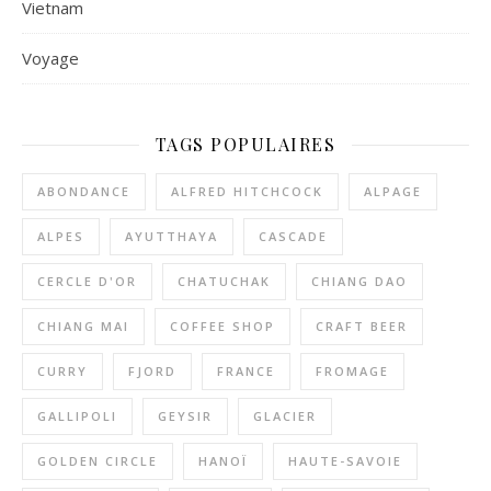
Vietnam
Voyage
TAGS POPULAIRES
ABONDANCE
ALFRED HITCHCOCK
ALPAGE
ALPES
AYUTTHAYA
CASCADE
CERCLE D'OR
CHATUCHAK
CHIANG DAO
CHIANG MAI
COFFEE SHOP
CRAFT BEER
CURRY
FJORD
FRANCE
FROMAGE
GALLIPOLI
GEYSIR
GLACIER
GOLDEN CIRCLE
HANOÏ
HAUTE-SAVOIE