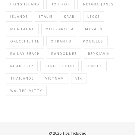
HONG ISLAND
HOT POT
INDIANA JONES
ISLANDE
ITALIE
KRABI
LECCE
MONTAGNE
MOZZARELLA
MYVATN
ORECCHIETTE
OTRANTO
POUILLES
RAILAY BEACH
RANDONNÉE
REYKJAVÍK
ROAD TRIP
STREET FOOD
SUNSET
THAÏLANDE
VIETNAM
VÍK
WALTER MITTY
© 2026 Tips Included