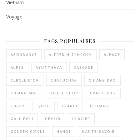
Vietnam
Voyage
TAGS POPULAIRES
ABONDANCE
ALFRED HITCHCOCK
ALPAGE
ALPES
AYUTTHAYA
CASCADE
CERCLE D'OR
CHATUCHAK
CHIANG DAO
CHIANG MAI
COFFEE SHOP
CRAFT BEER
CURRY
FJORD
FRANCE
FROMAGE
GALLIPOLI
GEYSIR
GLACIER
GOLDEN CIRCLE
HANOÏ
HAUTE-SAVOIE