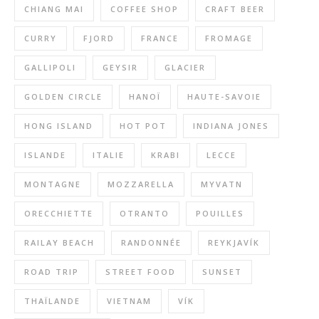
CHIANG MAI
COFFEE SHOP
CRAFT BEER
CURRY
FJORD
FRANCE
FROMAGE
GALLIPOLI
GEYSIR
GLACIER
GOLDEN CIRCLE
HANOÏ
HAUTE-SAVOIE
HONG ISLAND
HOT POT
INDIANA JONES
ISLANDE
ITALIE
KRABI
LECCE
MONTAGNE
MOZZARELLA
MYVATN
ORECCHIETTE
OTRANTO
POUILLES
RAILAY BEACH
RANDONNÉE
REYKJAVÍK
ROAD TRIP
STREET FOOD
SUNSET
THAÏLANDE
VIETNAM
VÍK