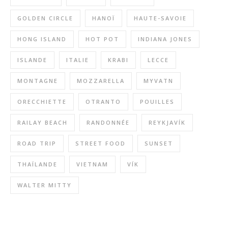
GOLDEN CIRCLE
HANOÏ
HAUTE-SAVOIE
HONG ISLAND
HOT POT
INDIANA JONES
ISLANDE
ITALIE
KRABI
LECCE
MONTAGNE
MOZZARELLA
MYVATN
ORECCHIETTE
OTRANTO
POUILLES
RAILAY BEACH
RANDONNÉE
REYKJAVÍK
ROAD TRIP
STREET FOOD
SUNSET
THAÏLANDE
VIETNAM
VÍK
WALTER MITTY