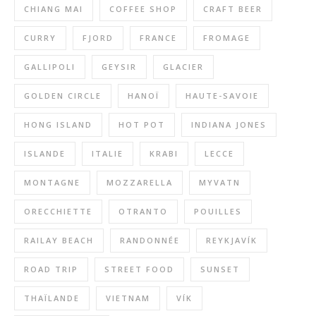
CHIANG MAI
COFFEE SHOP
CRAFT BEER
CURRY
FJORD
FRANCE
FROMAGE
GALLIPOLI
GEYSIR
GLACIER
GOLDEN CIRCLE
HANOÏ
HAUTE-SAVOIE
HONG ISLAND
HOT POT
INDIANA JONES
ISLANDE
ITALIE
KRABI
LECCE
MONTAGNE
MOZZARELLA
MYVATN
ORECCHIETTE
OTRANTO
POUILLES
RAILAY BEACH
RANDONNÉE
REYKJAVÍK
ROAD TRIP
STREET FOOD
SUNSET
THAÏLANDE
VIETNAM
VÍK