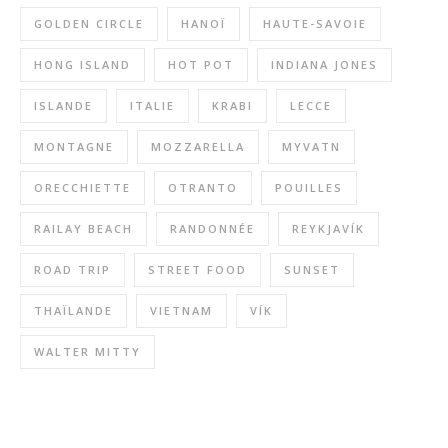
GOLDEN CIRCLE
HANOÏ
HAUTE-SAVOIE
HONG ISLAND
HOT POT
INDIANA JONES
ISLANDE
ITALIE
KRABI
LECCE
MONTAGNE
MOZZARELLA
MYVATN
ORECCHIETTE
OTRANTO
POUILLES
RAILAY BEACH
RANDONNÉE
REYKJAVÍK
ROAD TRIP
STREET FOOD
SUNSET
THAÏLANDE
VIETNAM
VÍK
WALTER MITTY