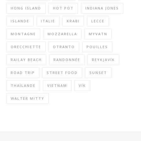
HONG ISLAND
HOT POT
INDIANA JONES
ISLANDE
ITALIE
KRABI
LECCE
MONTAGNE
MOZZARELLA
MYVATN
ORECCHIETTE
OTRANTO
POUILLES
RAILAY BEACH
RANDONNÉE
REYKJAVÍK
ROAD TRIP
STREET FOOD
SUNSET
THAÏLANDE
VIETNAM
VÍK
WALTER MITTY