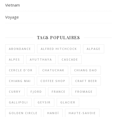
Vietnam
Voyage
TAGS POPULAIRES
ABONDANCE
ALFRED HITCHCOCK
ALPAGE
ALPES
AYUTTHAYA
CASCADE
CERCLE D'OR
CHATUCHAK
CHIANG DAO
CHIANG MAI
COFFEE SHOP
CRAFT BEER
CURRY
FJORD
FRANCE
FROMAGE
GALLIPOLI
GEYSIR
GLACIER
GOLDEN CIRCLE
HANOÏ
HAUTE-SAVOIE