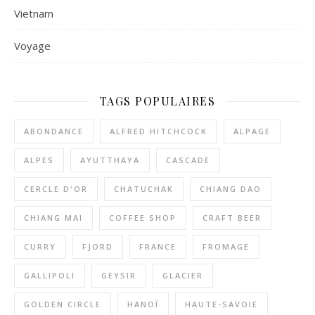
Vietnam
Voyage
TAGS POPULAIRES
ABONDANCE
ALFRED HITCHCOCK
ALPAGE
ALPES
AYUTTHAYA
CASCADE
CERCLE D'OR
CHATUCHAK
CHIANG DAO
CHIANG MAI
COFFEE SHOP
CRAFT BEER
CURRY
FJORD
FRANCE
FROMAGE
GALLIPOLI
GEYSIR
GLACIER
GOLDEN CIRCLE
HANOÏ
HAUTE-SAVOIE