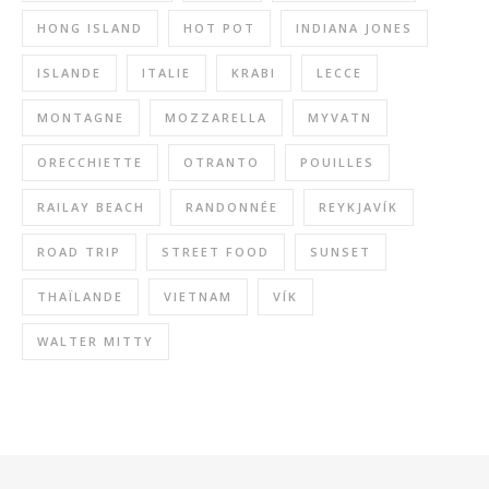
HONG ISLAND
HOT POT
INDIANA JONES
ISLANDE
ITALIE
KRABI
LECCE
MONTAGNE
MOZZARELLA
MYVATN
ORECCHIETTE
OTRANTO
POUILLES
RAILAY BEACH
RANDONNÉE
REYKJAVÍK
ROAD TRIP
STREET FOOD
SUNSET
THAÏLANDE
VIETNAM
VÍK
WALTER MITTY