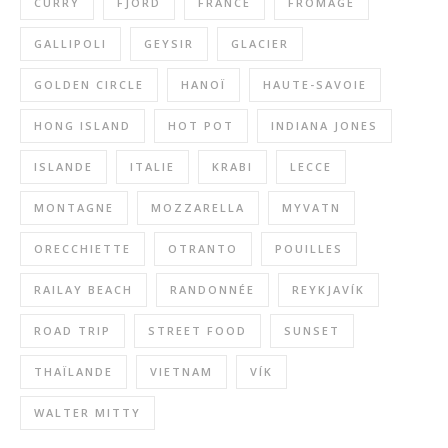
CURRY
FJORD
FRANCE
FROMAGE
GALLIPOLI
GEYSIR
GLACIER
GOLDEN CIRCLE
HANOÏ
HAUTE-SAVOIE
HONG ISLAND
HOT POT
INDIANA JONES
ISLANDE
ITALIE
KRABI
LECCE
MONTAGNE
MOZZARELLA
MYVATN
ORECCHIETTE
OTRANTO
POUILLES
RAILAY BEACH
RANDONNÉE
REYKJAVÍK
ROAD TRIP
STREET FOOD
SUNSET
THAÏLANDE
VIETNAM
VÍK
WALTER MITTY