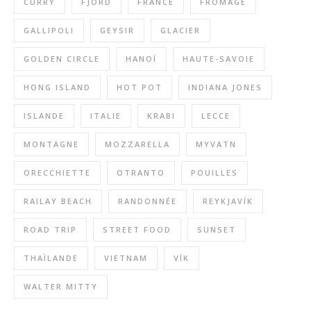
CURRY
FJORD
FRANCE
FROMAGE
GALLIPOLI
GEYSIR
GLACIER
GOLDEN CIRCLE
HANOÏ
HAUTE-SAVOIE
HONG ISLAND
HOT POT
INDIANA JONES
ISLANDE
ITALIE
KRABI
LECCE
MONTAGNE
MOZZARELLA
MYVATN
ORECCHIETTE
OTRANTO
POUILLES
RAILAY BEACH
RANDONNÉE
REYKJAVÍK
ROAD TRIP
STREET FOOD
SUNSET
THAÏLANDE
VIETNAM
VÍK
WALTER MITTY