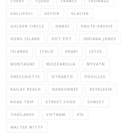
CURRY
FJORD
FRANCE
FROMAGE
GALLIPOLI
GEYSIR
GLACIER
GOLDEN CIRCLE
HANOÏ
HAUTE-SAVOIE
HONG ISLAND
HOT POT
INDIANA JONES
ISLANDE
ITALIE
KRABI
LECCE
MONTAGNE
MOZZARELLA
MYVATN
ORECCHIETTE
OTRANTO
POUILLES
RAILAY BEACH
RANDONNÉE
REYKJAVÍK
ROAD TRIP
STREET FOOD
SUNSET
THAÏLANDE
VIETNAM
VÍK
WALTER MITTY