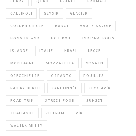
CURRY
FJORD
FRANCE
FROMAGE
GALLIPOLI
GEYSIR
GLACIER
GOLDEN CIRCLE
HANOÏ
HAUTE-SAVOIE
HONG ISLAND
HOT POT
INDIANA JONES
ISLANDE
ITALIE
KRABI
LECCE
MONTAGNE
MOZZARELLA
MYVATN
ORECCHIETTE
OTRANTO
POUILLES
RAILAY BEACH
RANDONNÉE
REYKJAVÍK
ROAD TRIP
STREET FOOD
SUNSET
THAÏLANDE
VIETNAM
VÍK
WALTER MITTY