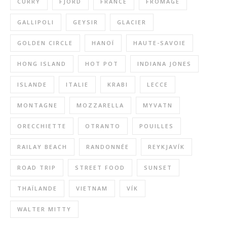
CURRY
FJORD
FRANCE
FROMAGE
GALLIPOLI
GEYSIR
GLACIER
GOLDEN CIRCLE
HANOÏ
HAUTE-SAVOIE
HONG ISLAND
HOT POT
INDIANA JONES
ISLANDE
ITALIE
KRABI
LECCE
MONTAGNE
MOZZARELLA
MYVATN
ORECCHIETTE
OTRANTO
POUILLES
RAILAY BEACH
RANDONNÉE
REYKJAVÍK
ROAD TRIP
STREET FOOD
SUNSET
THAÏLANDE
VIETNAM
VÍK
WALTER MITTY