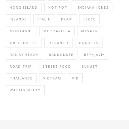
HONG ISLAND
HOT POT
INDIANA JONES
ISLANDE
ITALIE
KRABI
LECCE
MONTAGNE
MOZZARELLA
MYVATN
ORECCHIETTE
OTRANTO
POUILLES
RAILAY BEACH
RANDONNÉE
REYKJAVÍK
ROAD TRIP
STREET FOOD
SUNSET
THAÏLANDE
VIETNAM
VÍK
WALTER MITTY