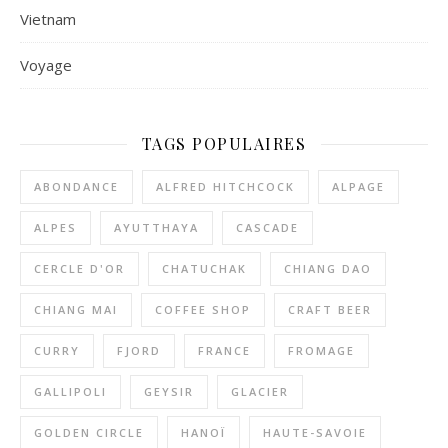
Vietnam
Voyage
TAGS POPULAIRES
ABONDANCE
ALFRED HITCHCOCK
ALPAGE
ALPES
AYUTTHAYA
CASCADE
CERCLE D'OR
CHATUCHAK
CHIANG DAO
CHIANG MAI
COFFEE SHOP
CRAFT BEER
CURRY
FJORD
FRANCE
FROMAGE
GALLIPOLI
GEYSIR
GLACIER
GOLDEN CIRCLE
HANOÏ
HAUTE-SAVOIE