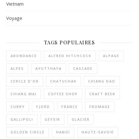
Vietnam
Voyage
TAGS POPULAIRES
ABONDANCE
ALFRED HITCHCOCK
ALPAGE
ALPES
AYUTTHAYA
CASCADE
CERCLE D'OR
CHATUCHAK
CHIANG DAO
CHIANG MAI
COFFEE SHOP
CRAFT BEER
CURRY
FJORD
FRANCE
FROMAGE
GALLIPOLI
GEYSIR
GLACIER
GOLDEN CIRCLE
HANOÏ
HAUTE-SAVOIE