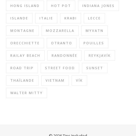
HONG ISLAND
HOT POT
INDIANA JONES
ISLANDE
ITALIE
KRABI
LECCE
MONTAGNE
MOZZARELLA
MYVATN
ORECCHIETTE
OTRANTO
POUILLES
RAILAY BEACH
RANDONNÉE
REYKJAVÍK
ROAD TRIP
STREET FOOD
SUNSET
THAÏLANDE
VIETNAM
VÍK
WALTER MITTY
© 2026 Tips Included