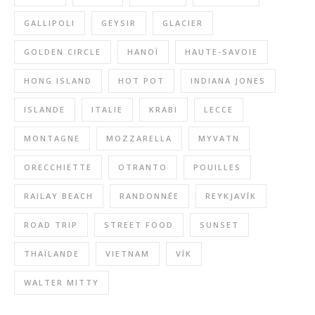
GALLIPOLI
GEYSIR
GLACIER
GOLDEN CIRCLE
HANOÏ
HAUTE-SAVOIE
HONG ISLAND
HOT POT
INDIANA JONES
ISLANDE
ITALIE
KRABI
LECCE
MONTAGNE
MOZZARELLA
MYVATN
ORECCHIETTE
OTRANTO
POUILLES
RAILAY BEACH
RANDONNÉE
REYKJAVÍK
ROAD TRIP
STREET FOOD
SUNSET
THAÏLANDE
VIETNAM
VÍK
WALTER MITTY