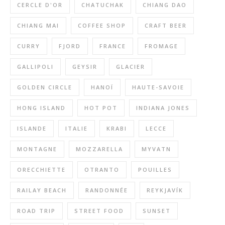
CERCLE D'OR
CHATUCHAK
CHIANG DAO
CHIANG MAI
COFFEE SHOP
CRAFT BEER
CURRY
FJORD
FRANCE
FROMAGE
GALLIPOLI
GEYSIR
GLACIER
GOLDEN CIRCLE
HANOÏ
HAUTE-SAVOIE
HONG ISLAND
HOT POT
INDIANA JONES
ISLANDE
ITALIE
KRABI
LECCE
MONTAGNE
MOZZARELLA
MYVATN
ORECCHIETTE
OTRANTO
POUILLES
RAILAY BEACH
RANDONNÉE
REYKJAVÍK
ROAD TRIP
STREET FOOD
SUNSET