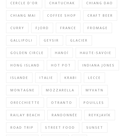
CERCLE D'OR
CHATUCHAK
CHIANG DAO
CHIANG MAI
COFFEE SHOP
CRAFT BEER
CURRY
FJORD
FRANCE
FROMAGE
GALLIPOLI
GEYSIR
GLACIER
GOLDEN CIRCLE
HANOÏ
HAUTE-SAVOIE
HONG ISLAND
HOT POT
INDIANA JONES
ISLANDE
ITALIE
KRABI
LECCE
MONTAGNE
MOZZARELLA
MYVATN
ORECCHIETTE
OTRANTO
POUILLES
RAILAY BEACH
RANDONNÉE
REYKJAVÍK
ROAD TRIP
STREET FOOD
SUNSET